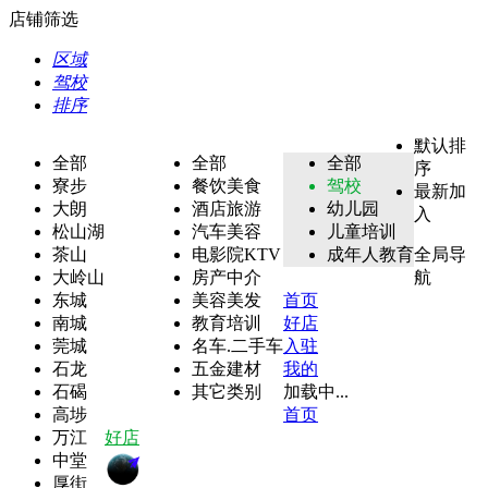
店铺筛选
区域
驾校
排序
默认排
全部
全部
全部
序
寮步
餐饮美食
驾校
最新加
大朗
酒店旅游
幼儿园
入
松山湖
汽车美容
儿童培训
茶山
电影院KTV
成年人教育
全局导
大岭山
房产中介
航
东城
美容美发
首页
南城
教育培训
好店
莞城
名车.二手车
入驻
石龙
五金建材
我的
石碣
其它类别
加载中...
高埗
首页
万江
好店
中堂
厚街