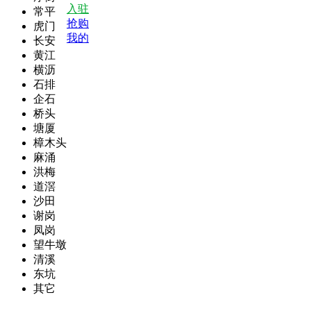
入驻
常平
抢购
虎门
我的
长安
黄江
横沥
石排
企石
桥头
塘厦
樟木头
麻涌
洪梅
道滘
沙田
谢岗
凤岗
望牛墩
清溪
东坑
其它