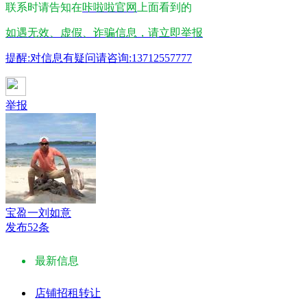
联系时请告知在
咔啦啦官网
上面看到的
如遇无效、虚假、诈骗信息，请立即举报
提醒:对信息有疑问请咨询:13712557777
举报
宝盈一刘如意
发布52条
最新信息
店铺招租转让