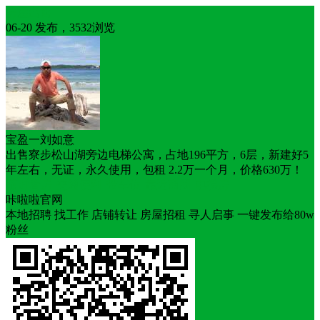
房屋出售
06-20 发布，3532浏览
宝盈一刘如意
出售寮步松山湖旁边电梯公寓，占地196平方，6层，新建好5
年左右，无证，永久使用，包租 2.2万一个月，价格630万！
随时看房
交通便利
带车位
靠近商圈
电梯房
咔啦啦官网
本地招聘 找工作 店铺转让 房屋招租 寻人启事 一键发布给80w
粉丝