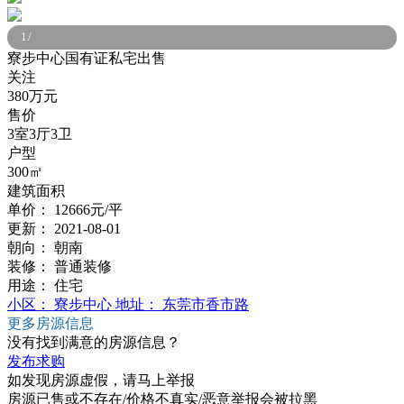
1
/
寮步中心国有证私宅出售
关注
380万元
售价
3室3厅3卫
户型
300㎡
建筑面积
单价：
12666元/平
更新：
2021-08-01
朝向：
朝南
装修：
普通装修
用途：
住宅
小区：
寮步中心
地址：
东莞市香市路
更多房源信息
没有找到满意的房源信息？
发布求购
如发现房源虚假，请马上举报
房源已售或不存在/价格不真实/恶意举报会被拉黑