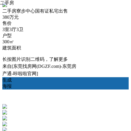
二手房
二手房
寮步中心国有证私宅出售
380万元
售价
3室3厅3卫
户型
300㎡
建筑面积
长按图片识别二维码，了解更多
来自[东莞找房网(DGZF.com)-东莞房
产通-咔啦啦官网]
生成
海报