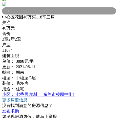
1
/
中心区花园46万买118平三房
关注
46万元
售价
3室2厅2卫
户型
118㎡
建筑面积
单价：
3898元/平
更新：
2021-06-11
朝向：
朝南
楼层：
中楼层/3层
装修：
毛坯房
用途：
住宅
小区：
七香居
地址：
东莞市校园中街1
更多房源信息
没有找到满意的房源信息？
发布求购
如发现房源虚假，请马上举报