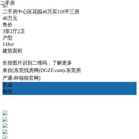
二手房
二手房
中心区花园46万买118平三房
46万元
售价
3室2厅2卫
户型
118㎡
建筑面积
长按图片识别二维码，了解更多
来自[东莞找房网(DGZF.com)-东莞房
产通-咔啦啦官网]
生成
海报