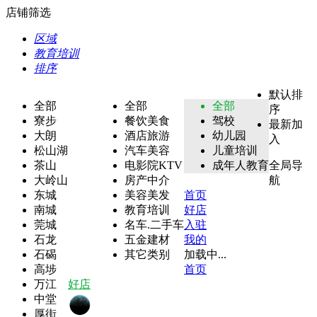
店铺筛选
区域
教育培训
排序
默认排
全部
全部
全部
序
寮步
餐饮美食
驾校
最新加
大朗
酒店旅游
幼儿园
入
松山湖
汽车美容
儿童培训
茶山
电影院KTV
成年人教育
全局导
大岭山
房产中介
航
东城
美容美发
首页
南城
教育培训
好店
莞城
名车.二手车
入驻
石龙
五金建材
我的
石碣
其它类别
加载中...
高埗
首页
万江
好店
中堂
厚街