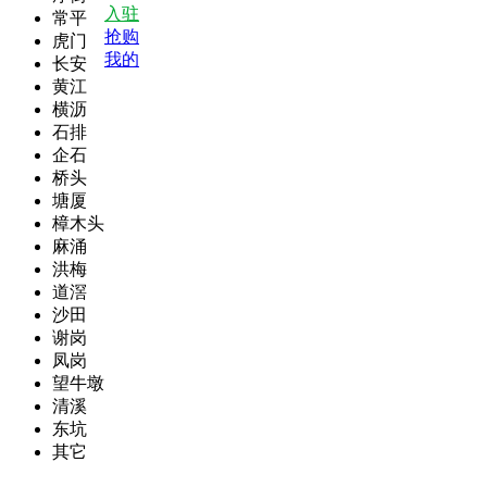
入驻
常平
抢购
虎门
我的
长安
黄江
横沥
石排
企石
桥头
塘厦
樟木头
麻涌
洪梅
道滘
沙田
谢岗
凤岗
望牛墩
清溪
东坑
其它