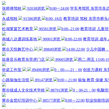
张师傅驾校
92038浏览
9:00一24:00
学车考驾照
东莞市良
永成驾校
91586浏览
8:00–18点
教育培训
驾校
东莞市桥头
松湖莱茵艺术教育
90581浏览
9:00--21:00
教育培训
儿童培
南城八达通训练基地
90001浏览
8:00-22:00
教育培训
成年
寮步天悦舞艺中心
89849浏览
14:00-22:00
少儿中国舞
鼓唐音乐教育东莞虎门店
89605浏览
周二-周五 13:00-19
依诺工作室
89496浏览
9：00-----21：00
创造力课程
东
心路瑜伽生活馆
89147浏览
9:00～21:00
瑜伽
教育
保健
东
寮步镇成人文化技术学校
88791浏览
9：00-21：00
电脑培
寮步金世纪培训中心
88577浏览
9:00～22:00
职业技能培训