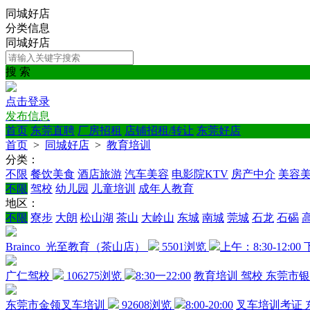
同城好店
分类信息
同城好店
搜 索
点击登录
发布信息
首页
东莞直聘
厂房招租
店铺招租/转让
东莞好店
首页
>
同城好店
>
教育培训
分类：
不限
餐饮美食
酒店旅游
汽车美容
电影院KTV
房产中介
美容
不限
驾校
幼儿园
儿童培训
成年人教育
地区：
不限
寮步
大朗
松山湖
茶山
大岭山
东城
南城
莞城
石龙
石碣
Brainco_光至教育（茶山店）
5501浏览
上午：8:30-12:00 
广仁驾校
106275浏览
8:30一22:00
教育培训
驾校
东莞市银
东莞市金领叉车培训
92608浏览
8:00-20:00
叉车培训考证