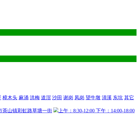
厦
樟木头
麻涌
洪梅
道滘
沙田
谢岗
凤岗
望牛墩
清溪
东坑
其它
市茶山镇彩虹路草塘一街
上午：8:30-12:00 下午：14:00-18:00