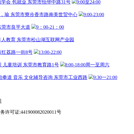
包学会
包就业
东莞市怡华中路31号
9:00至24:00
，瑜
东莞市寮步香市路南美世贸中心
9:00-23:00
东莞市良平大道
9：00-21：00
年人教育
东莞市松山湖互联网产业园
市红荔路一街8号
13:00-22:00
训
儿童培训
东莞市教育路1号
8:00-18:00周一至周六
跆拳道
音乐
文化辅导咨询
东莞市工业西路
9:30一21:00
网
可证:441900082020011号