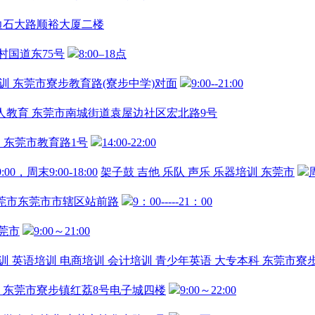
边石大路顺裕大厦二楼
村国道东75号
8:00–18点
训
东莞市寮步教育路(寮步中学)对面
9:00--21:00
人教育
东莞市南城街道袁屋边社区宏北路9号
，
东莞市教育路1号
14:00-22:00
:00，周末9:00-18:00
架子鼓
吉他
乐队
声乐
乐器培训
东莞市
周
莞市东莞市市辖区站前路
9：00-----21：00
莞市
9:00～21:00
训
英语培训
电商培训
会计培训
青少年英语
大专本科
东莞市寮
东莞市寮步镇红荔8号电子城四楼
9:00～22:00