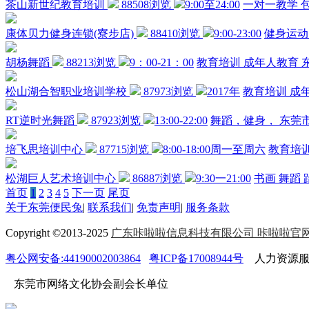
茶山新世纪教育培训
88508浏览
9:00至24:00
一对一教学
康体贝力健身连锁(寮步店)
88410浏览
9:00-23:00
健身运动
胡杨舞蹈
88213浏览
9：00-21：00
教育培训
成年人教育
松山湖合智职业培训学校
87973浏览
2017年
教育培训
成
RT逆时光舞蹈
87923浏览
13:00-22:00
舞蹈，健身，
东莞
培飞思培训中心
87715浏览
8:00-18:00周一至周六
教育培
松湖巨人艺术培训中心
86887浏览
9:30一21:00
书画
舞蹈
首页
1
2
3
4
5
下一页
尾页
关于东莞便民兔
|
联系我们
|
免责声明
|
服务条款
Copyright ©2013-2025
广东咔啦啦信息科技有限公司 咔啦啦官
粤公网安备:44190002003864
粤ICP备17008944号
人力资源服务许
东莞市网络文化协会副会长单位