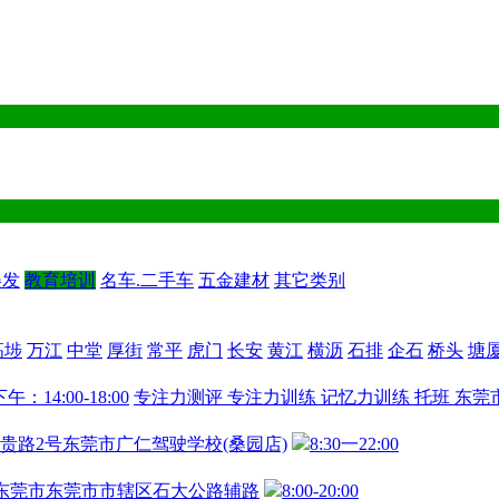
美发
教育培训
名车.二手车
五金建材
其它类别
高埗
万江
中堂
厚街
常平
虎门
长安
黄江
横沥
石排
企石
桥头
塘
下午：14:00-18:00
专注力测评
专注力训练
记忆力训练
托班
东莞
贵路2号东莞市广仁驾驶学校(桑园店)
8:30一22:00
东莞市东莞市市辖区石大公路辅路
8:00-20:00