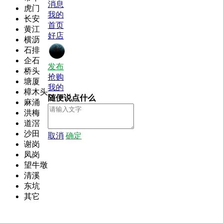
消息
虎门
我的
长安
首页
黄江
好店
横沥
石排
企石
发布
桥头
抢购
塘厦
我的
樟木头
随便说点什么
麻涌
洪梅
道滘
沙田
取消
确定
谢岗
凤岗
望牛墩
清溪
东坑
其它