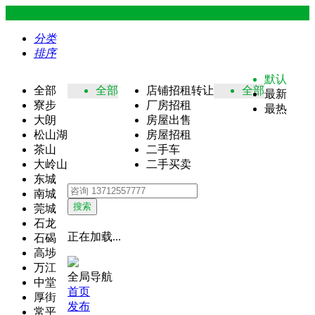
分类
排序
默认
全部
全部
店铺招租转让
全部
最新
寮步
厂房招租
最热
大朗
房屋出售
松山湖
房屋招租
茶山
二手车
大岭山
二手买卖
东城
南城
搜索
莞城
石龙
正在加载...
石碣
高埗
万江
全局导航
中堂
首页
厚街
发布
常平