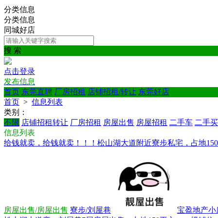
分类信息
分类信息
同城好店
搜 索
点击登录
发布信息
首页
东莞直聘
厂房招租
店铺招租/转让
东莞好店
首页
>
信息列表
类别：
不限
店铺招租转让
厂房招租
房屋出售
房屋招租
二手车
二手买
信息列表
给钱就卖，给钱就卖！！！松山湖大道附近寮步私宅，占地150平
房屋出售/房屋出售
寮步/刘屋巷
宝盈地产小康*