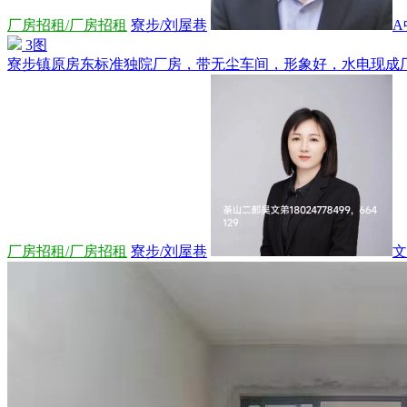
厂房招租/厂房招租
寮步/刘屋巷
A
3图
寮步镇原房东标准独院厂房，带无尘车间，形象好，水电现成厂房：1-
厂房招租/厂房招租
寮步/刘屋巷
文