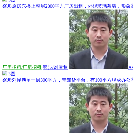
寮步原房东楼上整层2800平方厂房出租，外观玻璃幕墙，形象高大
厂房招租/厂房招租
寮步/刘屋巷
A
3图
寮步刘屋巷单一层300平方，带卸货平台，有100平方现成办公室