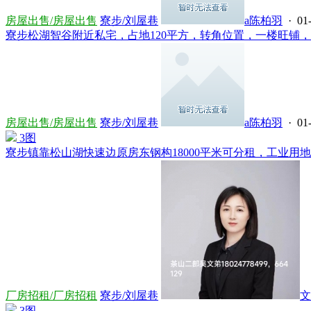
房屋出售/房屋出售
寮步/刘屋巷
a陈柏羽
· 01-
寮步松湖智谷附近私宅，占地120平方，转角位置，一楼旺铺，三
房屋出售/房屋出售
寮步/刘屋巷
a陈柏羽
· 01-
3图
寮步镇靠松山湖快速边原房东钢构18000平米可分租，工业用地可
厂房招租/厂房招租
寮步/刘屋巷
文
3图